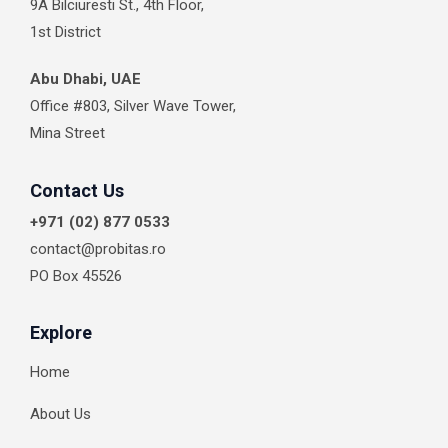
o
r
i
t
9A Bilciuresti St., 4th Floor,
k
a
n
e
1st District
m
r
Abu Dhabi, UAE
Office #803, Silver Wave Tower,
Mina Street
Contact Us
+971 (02) 877 0533
contact@probitas.ro
PO Box 45526
Explore
Home
About Us