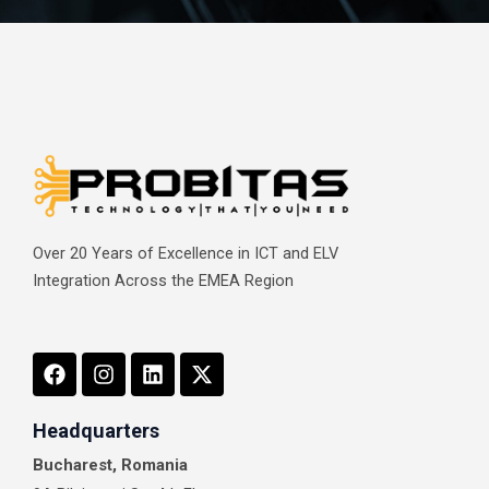
Over 20 Years of Excellence in ICT and ELV
Integration Across the EMEA Region
F
I
L
X
a
n
i
-
c
s
n
t
e
t
k
w
Headquarters
b
a
e
i
Bucharest, Romania
o
g
d
t